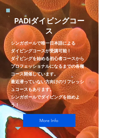
​PADIダイビングコー
ス
シンガポールで唯一日本語による
ダイビングコースが受講可能！
ダイビングを始める初心者コースから
プロフェッショナルになるまでの各種
コース開催しています。
最近潜っていない方向けのリフレッシ
ュコースもあります。
​シンガポールでダイビングを始めよ
う！
More Info