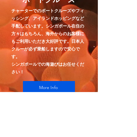
チャーターでのボートクルーズやフィ
ッシング、アイランドホッピングなど
手配しています。シンガポール在住の
方々はもちろん、海外からのお客様に
もご利用いただき大好評です。
日本人
クルーが必ず乗船しますので安心で
す。
​シンガポールでの海遊びはお任せくだ
さい！
More Info
シンガポールで
ダイビング＆ボートクルーズ
​サービス