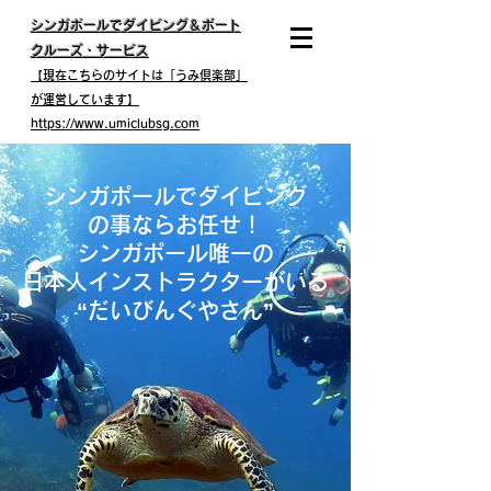
​シンガポール
でダイビング＆ボート
クルーズ・サービス
【現在こちらのサイトは「うみ倶楽部」
が運営しています】
https://www.umiclubsg.com
シンガポールでダイビング
の事ならお任せ！
シンガポール唯一の
日本人インストラクターがいる
“だいびんぐやさん”