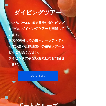
​ダイビングツアー
シンガポールの海で日帰りダイビング
を中心にダイビングツアーを開催して
います。
週末を利用しての東マレーシア・ティ
オマン島や近隣諸国への遠征ツアーな
どもご相談ください。
ダイビングの事ならお気軽にお問合せ
下さい。​
More Info
ボートクルーズ